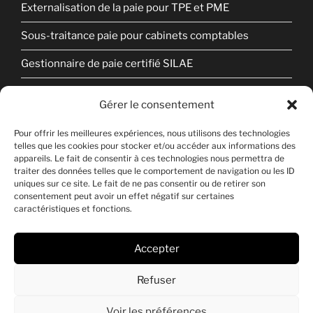
Externalisation de la paie pour TPE et PME
Sous-traitance paie pour cabinets comptables
Gestionnaire de paie certifié SILAE
Audit et contrôle de paie
Gérer le consentement
Mentions légales
Pour offrir les meilleures expériences, nous utilisons des technologies
telles que les cookies pour stocker et/ou accéder aux informations des
Politique de confidentialité
appareils. Le fait de consentir à ces technologies nous permettra de
traiter des données telles que le comportement de navigation ou les ID
Politique de cookies
uniques sur ce site. Le fait de ne pas consentir ou de retirer son
consentement peut avoir un effet négatif sur certaines
Contact
caractéristiques et fonctions.
Accepter
Copyright © 2024-2026 Cyclo RH
Refuser
Voir les préférences