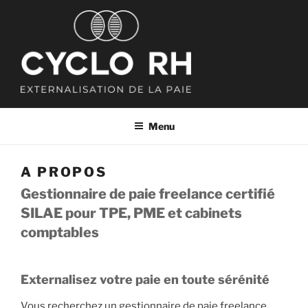
Aller
au
contenu
principal
CYCLO RH
Externalisation de la paie
Menu
A PROPOS
Gestionnaire de paie freelance certifié
SILAE pour TPE, PME et cabinets
comptables
Externalisez votre paie en toute sérénité
Vous recherchez un gestionnaire de paie freelance