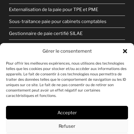
Externalisation de la paie pour TPE et PME
Sous-traitance paie pour cabinets comptables
Gestionnaire de paie certifié SILAE
Audit et contrôle de paie
Gérer le consentement
Mentions légales
Pour offrir les meilleures expériences, nous utilisons des technologies
telles que les cookies pour stocker et/ou accéder aux informations des
Politique de confidentialité
appareils. Le fait de consentir à ces technologies nous permettra de
traiter des données telles que le comportement de navigation ou les ID
Politique de cookies
uniques sur ce site. Le fait de ne pas consentir ou de retirer son
consentement peut avoir un effet négatif sur certaines
Contact
caractéristiques et fonctions.
Accepter
Copyright © 2024-2026 Cyclo RH
Refuser