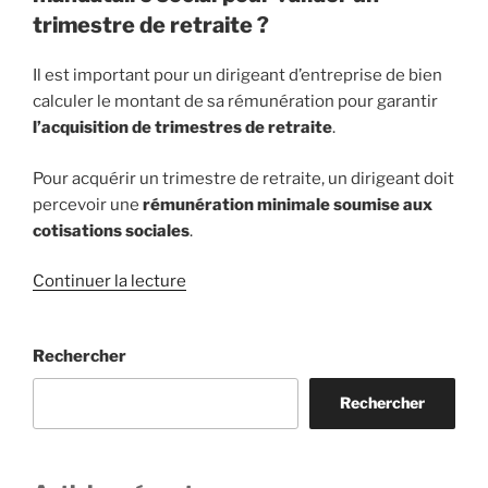
trimestre de retraite ?
Il est important pour un dirigeant d’entreprise de bien
calculer le montant de sa rémunération pour garantir
l’acquisition de trimestres de retraite
.
Pour acquérir un trimestre de retraite, un dirigeant doit
percevoir une
rémunération minimale soumise aux
cotisations sociales
.
de
Continuer la lecture
« Quelle
rémunération
Rechercher
doit
percevoir
Rechercher
un
mandataire
social