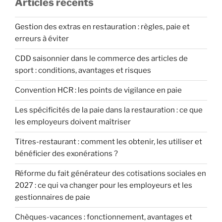
pour
Articles récents
valider
un
Gestion des extras en restauration : règles, paie et
trimestre
erreurs à éviter
de
CDD saisonnier dans le commerce des articles de
retraite
sport : conditions, avantages et risques
? »
Convention HCR : les points de vigilance en paie
Les spécificités de la paie dans la restauration : ce que
les employeurs doivent maîtriser
Titres-restaurant : comment les obtenir, les utiliser et
bénéficier des exonérations ?
Réforme du fait générateur des cotisations sociales en
2027 : ce qui va changer pour les employeurs et les
gestionnaires de paie
Chèques-vacances : fonctionnement, avantages et