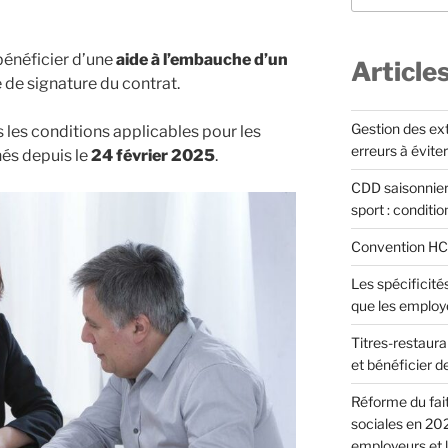
bénéficier d’une
aide à l’embauche d’un
Article
e de signature du contrat.
Gestion des extr
 les conditions applicables pour les
erreurs à éviter
és depuis le
24 février 2025
.
CDD saisonnier
sport : conditi
Convention HCR 
Les spécificités
que les employ
Titres-restauran
et bénéficier d
Réforme du fait
sociales en 202
employeurs et l