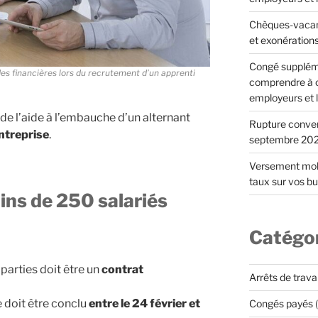
Chèques-vacan
et exonération
Congé suppléme
es financières lors du recrutement d’un apprenti
comprendre à c
employeurs et l
de l’aide à l’embauche d’un alternant
Rupture convent
entreprise
.
septembre 202
Versement mobi
taux sur vos bul
ins de 250 salariés
Catégo
 parties doit être un
contrat
Arrêts de travai
 doit être conclu
entre le 24 février et
Congés payés
(