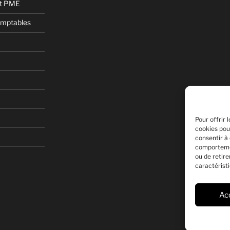
et PME
omptables
Pour offrir 
cookies pou
consentir à
comportemen
ou de retir
caractéristi
Ac