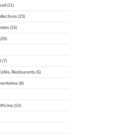
vail
(11)
llectives
(25)
iales
(16)
(26)
l
(7)
Cafés, Restaurants
(6)
mentaires
(8)
fficine
(10)