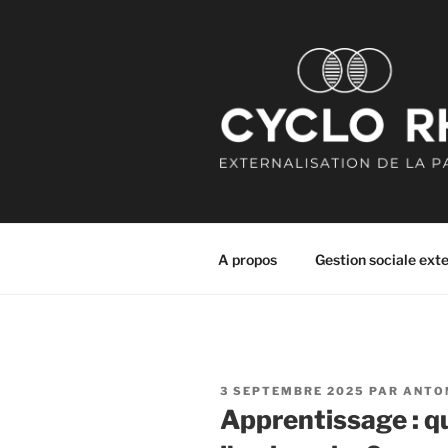
Aller
au
contenu
principal
CYCLO RH
Externalisation de la paie
A propos
Gestion sociale ext
PUBLIÉ
3 SEPTEMBRE 2025
PAR
ANTO
LE
Apprentissage : qu