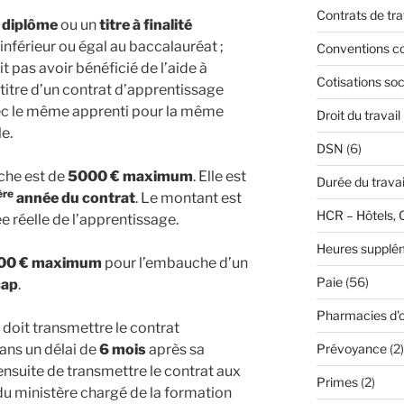
Contrats de tra
n
diplôme
ou un
titre à finalité
inférieur ou égal au baccalauréat ;
Conventions co
pas avoir bénéficié de l’aide à
Cotisations soc
titre d’un contrat d’apprentissage
c le même apprenti pour la même
Droit du travail
e.
DSN
(6)
che est de
5000 € maximum
. Elle est
Durée du travai
ère
année du contrat
. Le montant est
HCR – Hôtels, 
e réelle de l’apprentissage.
Heures supplé
00 € maximum
pour l’embauche d’un
Paie
(56)
cap
.
Pharmacies d'o
 doit transmettre le contrat
ans un délai de
6 mois
après sa
Prévoyance
(2)
nsuite de transmettre le contrat aux
Primes
(2)
du ministère chargé de la formation