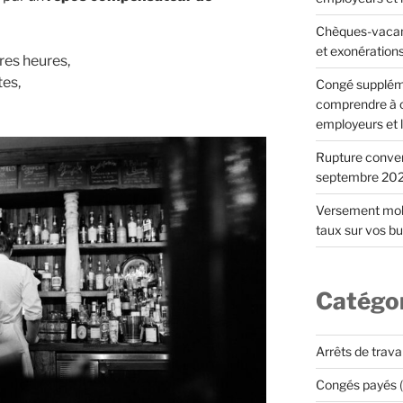
Chèques-vacan
et exonération
res heures,
tes,
Congé suppléme
comprendre à c
employeurs et l
Rupture convent
septembre 202
Versement mobi
taux sur vos bul
Catégo
Arrêts de travai
Congés payés
(