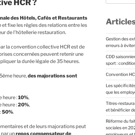
tive HCR ?
onale des Hôtels, Cafés et Restaurants
Article
 fixe les règles des relations entre les
r de l’hôtellerie restauration.
Gestion des extr
erreurs à éviter
r la convention collective HCR est de
reprises concernées peuvent retenir une
CDD saisonnier
ppliquer la durée légale de 35 heures.
sport : conditi
Convention HCR 
35ème heure,
des majorations sont
Les spécificités
que les employ
 heure :
10%
,
Titres-restauran
 heure :
20%
,
et bénéficier d
:
50%
.
Réforme du fait
mentaires et de leurs majorations peut
sociales en 202
e par un
repos compensateur de
employeurs et l