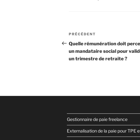
Navigation
Article
PRÉCÉDENT
de
précédent
Quelle rémunération doit perce
un mandataire social pour vali
l’article
un trimestre de retraite ?
Gestionnaire de paie freelance
Externalisation de la paie pour TPE 