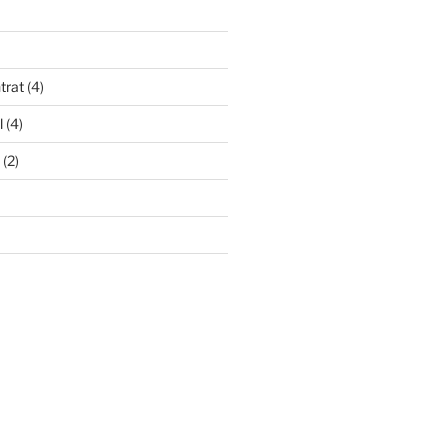
trat
(4)
l
(4)
(2)