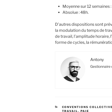
Moyenne sur 12 semaines :
Absolue : 48h.
D’autres dispositions sont pré
la modulation du temps de trava
de travail, l’amplitude horaire,
forme de cycles, la rémunératio
Antony
Gestionnaire 
CATÉGORIES
CONVENTIONS COLLECTIV
TRAVAIL
,
PAIE