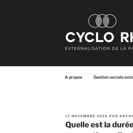
Aller
au
contenu
principal
CYCLO RH
Externalisation de la paie
A propos
Gestion sociale ext
PUBLIÉ
17 NOVEMBRE 2025
PAR
ANTO
LE
Quelle est la durée