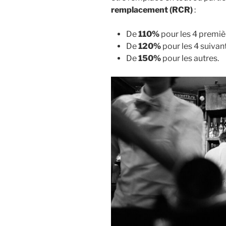
remplacement (RCR)
:
De
110%
pour les 4 premiè
De
120%
pour les 4 suivan
De
150%
pour les autres.