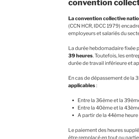
convention collec
La convention collective nati
(CCN HCR, IDCC 1979) encadre et
employeurs et salariés du secteu
La durée hebdomadaire fixée pa
39 heures
. Toutefois, les ent
durée de travail inférieure et a
En cas de dépassement de la 
applicables
:
Entre la 36ème et la 39ème
Entre la 40ème et la 43ème
A partir de la 44ème heure 
Le paiement des heures supplé
être remplacé en tout ou parti