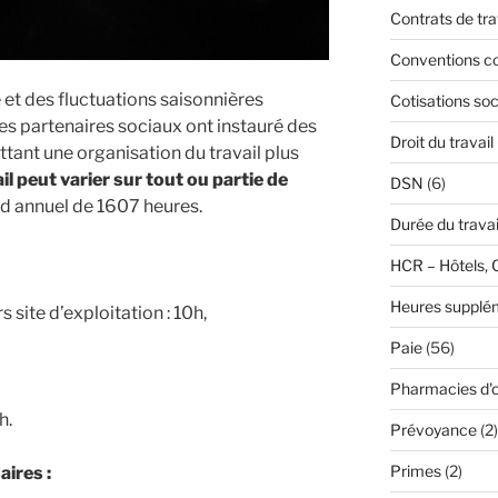
Contrats de tra
Conventions co
é et des fluctuations saisonnières
Cotisations soc
 les partenaires sociaux ont instauré des
Droit du travail
tant une organisation du travail plus
il peut varier sur tout ou partie de
DSN
(6)
nd annuel de 1607 heures.
Durée du travai
HCR – Hôtels, 
Heures supplé
 site d’exploitation : 10h,
Paie
(56)
Pharmacies d'o
h.
Prévoyance
(2)
Primes
(2)
ires :