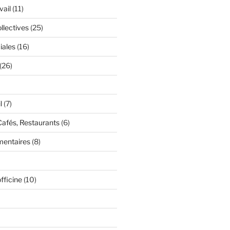
vail
(11)
llectives
(25)
iales
(16)
(26)
l
(7)
Cafés, Restaurants
(6)
mentaires
(8)
fficine
(10)