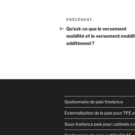
Navigation
Article
PRÉCÉDENT
de
précédent
Qu’est-ce que le versement
mobilité et le versement mobili
l’article
additionnel ?
Gestionnaire de paie freelance
Externalisation de la paie pour TPE 
Sous-traitance paie pour cabinets c