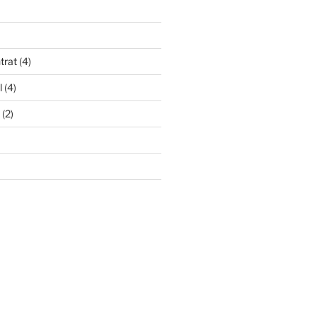
trat
(4)
l
(4)
(2)