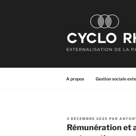
Aller
au
contenu
principal
CYCLO RH
Externalisation de la paie
A propos
Gestion sociale ext
PUBLIÉ
3 DÉCEMBRE 2025
PAR
ANTON
LE
Rémunération et a