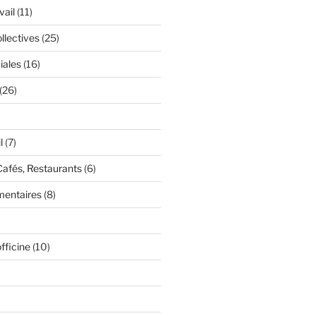
vail
(11)
llectives
(25)
iales
(16)
(26)
l
(7)
Cafés, Restaurants
(6)
mentaires
(8)
fficine
(10)