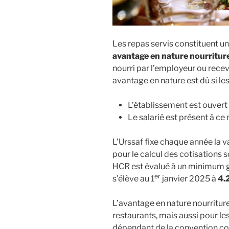
Les repas servis constituent u
avantage en nature nourritur
nourri par l’employeur ou rece
avantage en nature est dû si le
L’établissement est ouvert 
Le salarié est présent à c
L’Urssaf fixe chaque année la 
pour le calcul des cotisations 
HCR est évalué à un minimum g
er
s’élève au 1
janvier 2025 à
4.
L’avantage en nature nourritur
restaurants, mais aussi pour le
dépendant de la convention co