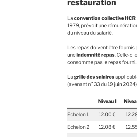
restauration
La
convention collective HCR
1979, prévoit une rémunératio
du niveau du salarié.
Les repas doivent être fournis
une
indemnité repas
. Celle-ci
consomme pas le repas fourni.
La
grille des salaires
applicabl
(avenant n° 33 du 19 juin 2024) 
Niveau I
Nivea
Echelon 1
12.00 €
12.2
Echelon 2
12.08 €
12.5