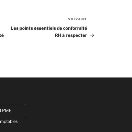
SUIVANT
Article
suivant
Les points essentiels de conformité
té
RH à respecter
et PME
omptables