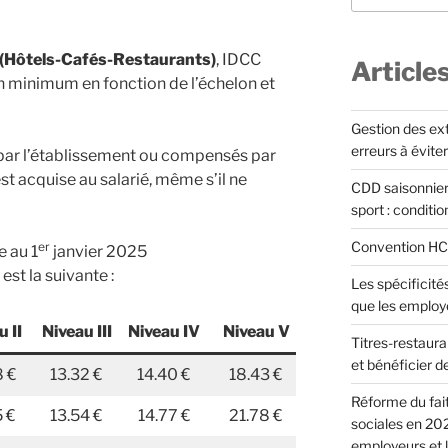
 (Hôtels-Cafés-Restaurants)
, IDCC
Article
n minimum en fonction de l’échelon et
Gestion des extr
erreurs à éviter
 par l’établissement ou compensés par
 est acquise au salarié, même s’il ne
CDD saisonnier
sport : conditi
Convention HCR 
er
e au 1
janvier 2025
est la suivante :
Les spécificités
que les employ
u II
Niveau III
Niveau IV
Niveau V
Titres-restauran
et bénéficier d
8 €
13.32 €
14.40 €
18.43 €
Réforme du fait
5 €
13.54 €
14.77 €
21.78 €
sociales en 202
employeurs et l