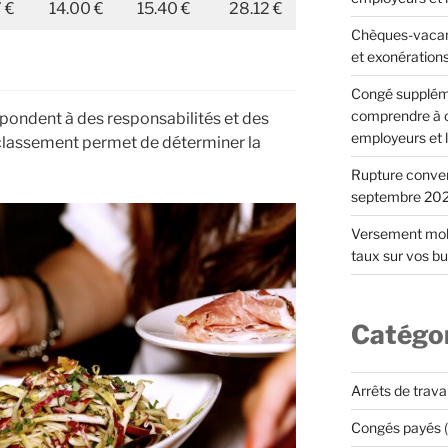
7 €
14.00 €
15.40 €
28.12 €
Chèques-vacan
et exonération
Congé suppléme
comprendre à c
pondent à des responsabilités et des
employeurs et l
classement permet de déterminer la
Rupture convent
septembre 202
Versement mobi
taux sur vos bul
Catégo
Arrêts de travai
Congés payés
(