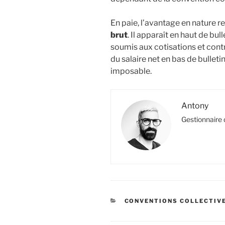
En paie, l’avantage en nature r
brut
. Il apparaît en haut de bull
soumis aux cotisations et contri
du salaire net en bas de bulletin
imposable.
Antony
Gestionnaire 
CATÉGORIES
CONVENTIONS COLLECTIV