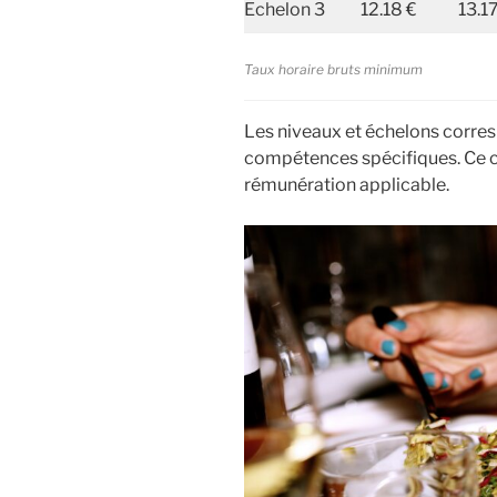
Echelon 3
12.18 €
13.1
Taux horaire bruts minimum
Les niveaux et échelons corres
compétences spécifiques. Ce 
rémunération applicable.