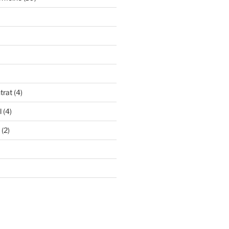
trat
(4)
l
(4)
(2)