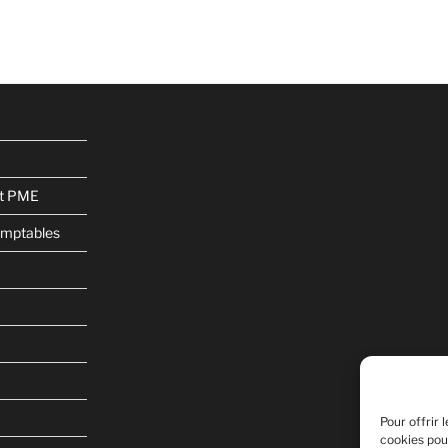
suivante
et PME
omptables
Pour offrir 
cookies pou