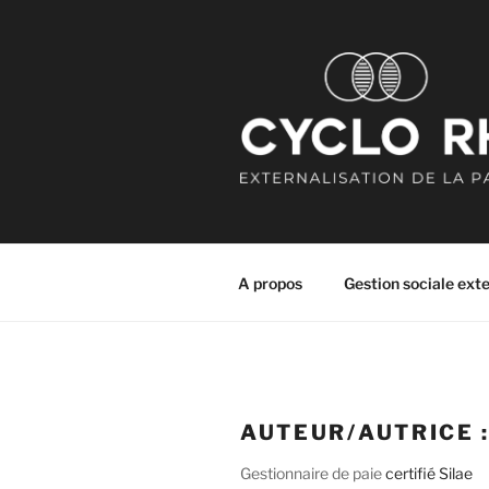
Aller
au
contenu
principal
CYCLO RH
Externalisation de la paie
A propos
Gestion sociale ext
AUTEUR/AUTRICE 
Gestionnaire de paie
certifié Silae