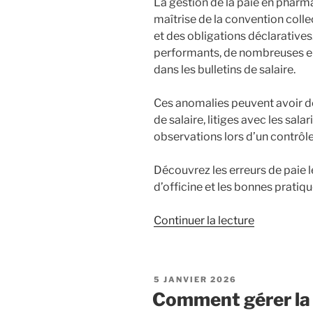
La gestion de la paie en pharma
les
maîtrise de la convention colle
employeur
et des obligations déclaratives.
HCR »
performants, de nombreuses er
dans les bulletins de salaire.
Ces anomalies peuvent avoir d
de salaire, litiges avec les sala
observations lors d’un contrô
Découvrez les erreurs de paie 
d’officine et les bonnes pratiqu
de
Continuer la lecture
« Les
erreurs
de
PUBLIÉ
5 JANVIER 2026
paie
LE
Comment gérer la 
les