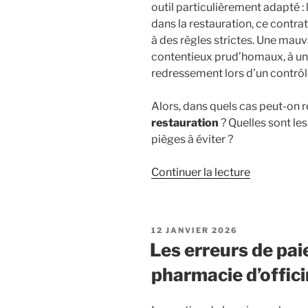
outil particulièrement adapté : 
dans la restauration, ce contra
à des règles strictes. Une mauv
contentieux prud’homaux, à une
redressement lors d’un contrôl
Alors, dans quels cas peut-on 
restauration
? Quelles sont les
pièges à éviter ?
de
Continuer la lecture
« CDD
d’usage
en
PUBLIÉ
12 JANVIER 2026
restauratio
LE
Les erreurs de pai
:
pharmacie d’offic
mode
d’emploi
pour