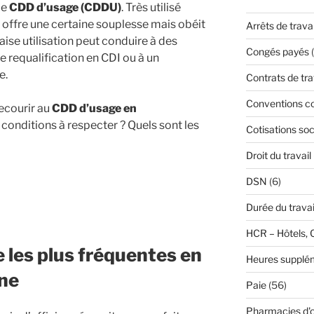
le
CDD d’usage (CDDU)
. Très utilisé
t offre une certaine souplesse mais obéit
Arrêts de travai
aise utilisation peut conduire à des
Congés payés
(
 requalification en CDI ou à un
e.
Contrats de tra
Conventions co
recourir au
CDD d’usage en
 conditions à respecter ? Quels sont les
Cotisations soc
Droit du travail
DSN
(6)
Durée du travai
HCR – Hôtels, 
n
e les plus fréquentes en
Heures supplé
ine
Paie
(56)
Pharmacies d'o