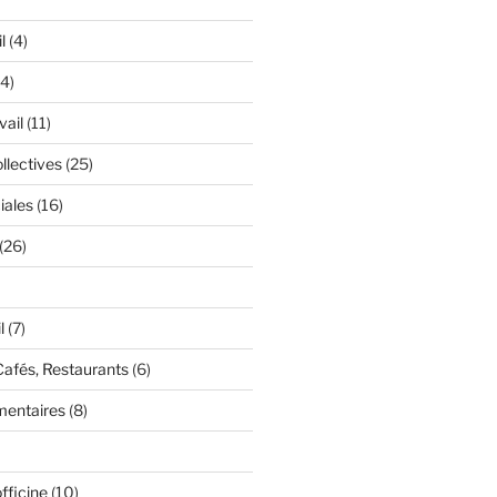
l
(4)
4)
vail
(11)
llectives
(25)
iales
(16)
(26)
l
(7)
Cafés, Restaurants
(6)
mentaires
(8)
fficine
(10)